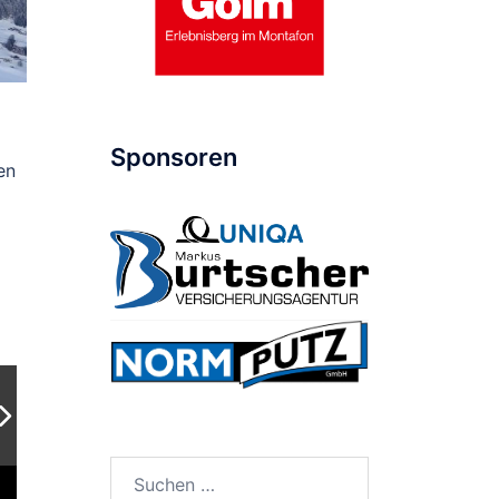
Sponsoren
en
Suche
nach: