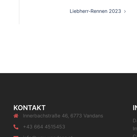
Liebherr-Rennen 2023
KONTAKT
Innerbachstraße 46, 6773 Vandans
D
+43 664 4515453
I
C