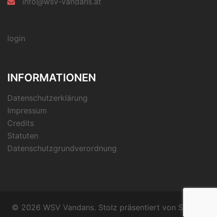
info@wsv-vandans.at
login
INFORMATIONEN
Datenschutzerklärung
Impressum
Credits
Statuten
Datenschutzgrundverordnung
© 2026 WSV Vandans. Stolz präsentiert von
Sydney