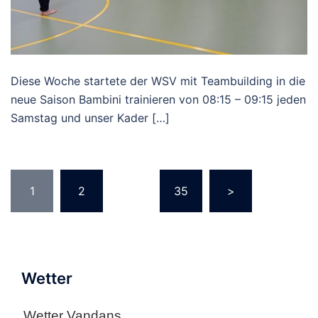
Diese Woche startete der WSV mit Teambuilding in die
neue Saison Bambini trainieren von 08:15 – 09:15 jeden
Samstag und unser Kader […]
Seitennummerierung
1
2
…
35
>
der
Beiträge
Wetter