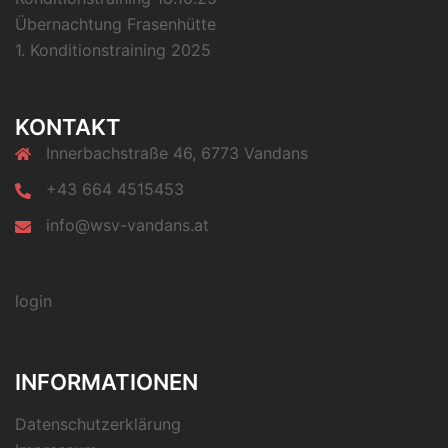
Übernachtung Frasenhütte
1. Konditionstraining 2025
KONTAKT
Innerbachstraße 46, 6773 Vandans
+43 664 4515453
info@wsv-vandans.at
login
INFORMATIONEN
Datenschutzerklärung