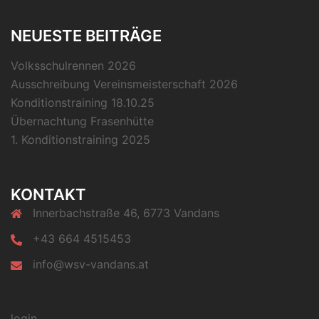
NEUESTE BEITRÄGE
Volksschulrennen 2026
Ausschreibung Vereinsmeisterschaft 2026
Konditionstraining 18.10.25
Übernachtung Frasenhütte
1. Konditionstraining 2025
KONTAKT
Innerbachstraße 46, 6773 Vandans
+43 664 4515453
info@wsv-vandans.at
login