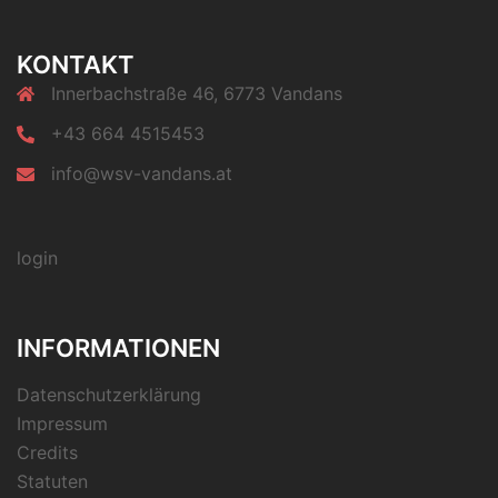
KONTAKT
Innerbachstraße 46, 6773 Vandans
+43 664 4515453
info@wsv-vandans.at
login
INFORMATIONEN
Datenschutzerklärung
Impressum
Credits
Statuten