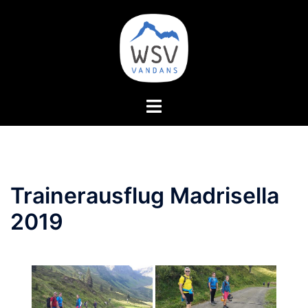
Zum
Inhalt
springen
Menü
umschalten
Trainerausflug Madrisella
2019