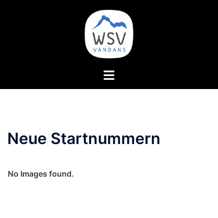
Zum
Inhalt
springen
Menü
umschalten
Neue Startnummern
No Images found.