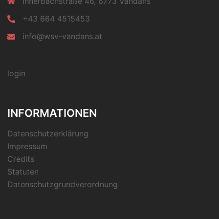
Innerbachstraße 46, 6773 Vandans
+43 664 4515453
info@wsv-vandans.at
login
INFORMATIONEN
Datenschutzerklärung
Impressum
Credits
Statuten
Datenschutzgrundverordnung