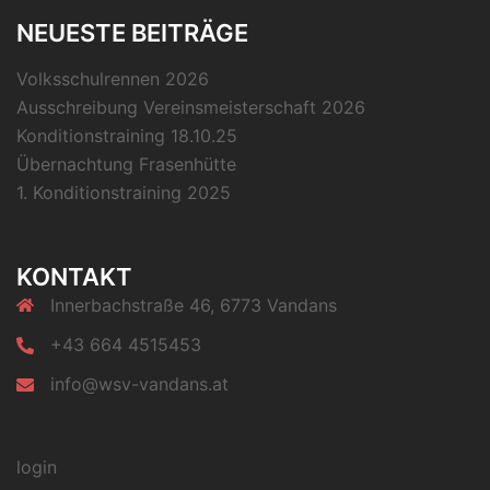
NEUESTE BEITRÄGE
Volksschulrennen 2026
Ausschreibung Vereinsmeisterschaft 2026
Konditionstraining 18.10.25
Übernachtung Frasenhütte
1. Konditionstraining 2025
KONTAKT
Innerbachstraße 46, 6773 Vandans
+43 664 4515453
info@wsv-vandans.at
login