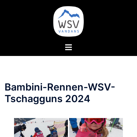
Zum
Inhalt
springen
Menü
umschalten
Bambini-Rennen-WSV-
Tschagguns 2024